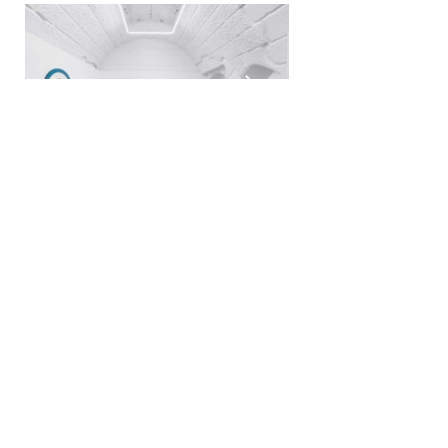
VOIR PLUS
GALERIE SEE
84, rue du Temple, Paris
du mardi au samedi
de 14h à 19h
1/ Tout achat réalisé à la galerie est définitif, le droit de rétractation prévu par l'article L. 221-18 du Code de la consommation,
étant réservé aux achats effectués à distance. 2/ La propriété des œuvres sera transférée au client une fois le paiement
intégralement réalisé, y compris les frais d’emballage, transport, administratif & transitaire attenants. Aucun certificat
d’authenticité ne saurait être délivré avant. 3/ Les tarifs mentionnés en galerie sont HT et avec la TVA Française soit 5,5%, ils ne
prennent pas en compte d’éventuels frais de livraison. 4 / Pour les ventes hors UE : Exonération de la TVA - Article 262 1 ° du
CGI pour vente de biens - Exonération de la TVA - Article 259 1 ° du CGI pour vente de prestations. 5 / Paiement sous 10 jours
maximum à réception de facture, passé cette échéance une pénalité de retard de 3 fois le taux légal sera susceptible d’être