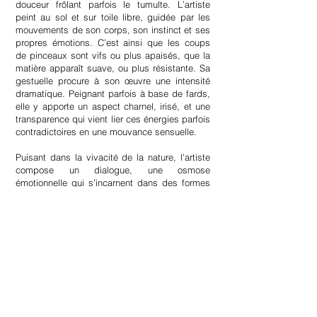
douceur frôlant parfois le tumulte. L’artiste
peint au sol et sur toile libre, guidée par les
mouvements de son corps, son instinct et ses
propres émotions. C’est ainsi que les coups
de pinceaux sont vifs ou plus apaisés, que la
matière apparaît suave, ou plus résistante. Sa
gestuelle procure à son œuvre une intensité
dramatique. Peignant parfois à base de fards,
elle y apporte un aspect charnel, irisé, et une
transparence qui vient lier ces énergies parfois
contradictoires en une mouvance sensuelle.
Puisant dans la vivacité de la nature, l’artiste
compose un dialogue, une osmose
émotionnelle qui s’incarnent dans des formes
organiques et aquatiques. Elles flottent, se
ramifient, s’enracinent les unes é travers les
autres, ou se dénotent de manière plus
incisive, dans un mouvement perpétuel reliant
les émotions, les individus et leur
environnement.
Curriculum vitae :