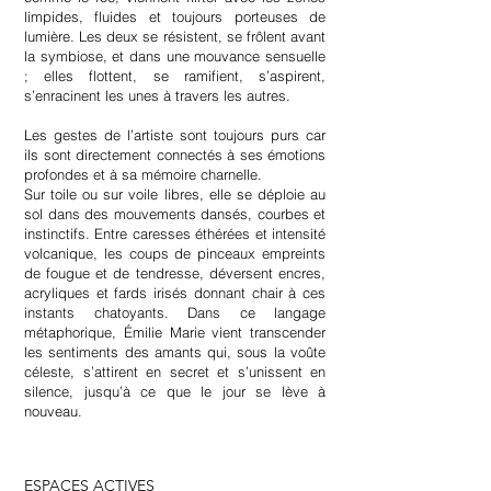
limpides, fluides et toujours porteuses de
lumière. Les deux se résistent, se frôlent avant
la symbiose, et dans une mouvance sensuelle
; elles flottent, se ramifient, s’aspirent,
s’enracinent les unes à travers les autres.
Les gestes de l’artiste sont toujours purs car
ils sont directement connectés à ses émotions
profondes et à sa mémoire charnelle.
Sur toile ou sur voile libres, elle se déploie au
sol dans des mouvements dansés, courbes et
instinctifs. Entre caresses éthérées et intensité
volcanique, les coups de pinceaux empreints
de fougue et de tendresse, déversent encres,
acryliques et fards irisés donnant chair à ces
instants chatoyants. Dans ce langage
métaphorique, Émilie Marie vient transcender
les sentiments des amants qui, sous la voûte
céleste, s’attirent en secret et s’unissent en
silence, jusqu’à ce que le jour se lève à
nouveau.
ESPACES ACTIVES