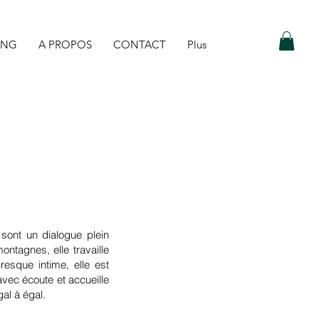
ING
A PROPOS
CONTACT
Plus
 sont un dialogue plein
ontagnes, elle travaille
esque intime, elle est
avec écoute et accueille
gal à égal.