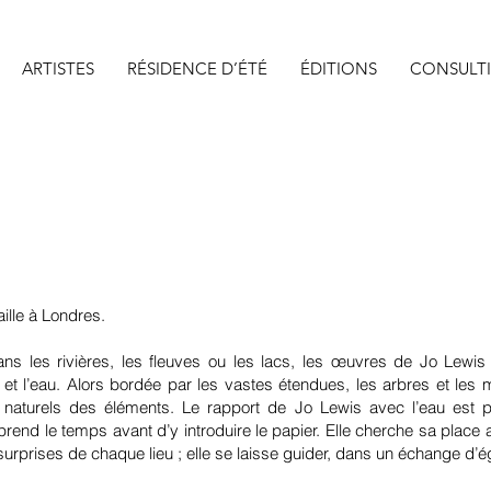
ARTISTES
RÉSIDENCE D’ÉTÉ
ÉDITIONS
CONSULT
aille à Londres.
ans les rivières, les fleuves ou les lacs, les œuvres de Jo Lewis
te et l’eau. Alors bordée par les vastes étendues, les arbres et les m
aturels des éléments. Le rapport de Jo Lewis avec l’eau est pr
 prend le temps avant d’y introduire le papier. Elle cherche sa place 
s surprises de chaque lieu ; elle se laisse guider, dans un échange d’é