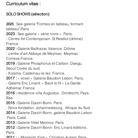
Curriculum vitae :
SOLO SHOWS (sélection):
2025
:
See galerie "Formes en tableau, formant
tableau".Paris
2023
: See galerie « série noire ». Paris.
- Centre Art Contemporain. St Restitut (drôme).
France.
2022 :
Galerie Balthazar. Valence. Drôme
- centre d’art Abbaye de Meymac. Meymac.
Correze.France
2019 :
Galerie Phosphorus et Carbon. Daegu.
Séoul Corée du sud.
- Kiasma. Castelnau-le-lez. France.
2017 :
« voxel » Galerie Baudoin Lebon. Paris.
- Galerie Eric Linard. « Back to N.» La Garde
Adhémar. France
2016 :
résidence villa Augustus . Dordrecht, Pays-
Bas
2015 :
Galerie Djeziri-Bonn. Paris.
- Nirox fondation. Johannesbourg . Afrique du Sud.
2014 :
Galerie Djeziri-Bonn, galerie Baudoin Lebon
.Paris. Catal.
2013 :
Galerie hôtel Mermoz. Paris
2012 :
Galerie Djeziri-Bonn- Eric Linard éditions .
Paris
2011 :
« Moments d’art ». Christian Aubert. Paris