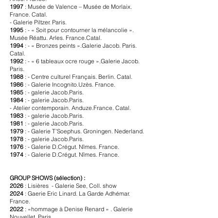
1997
: Musée de Valence – Musée de Morlaix.
France. Catal.
- Galerie Piltzer. Paris.
1995
: - « Soit pour contourner la mélancolie ».
Musée Réattu. Arles. France.Catal.
1994
: - « Bronzes peints ».Galerie Jacob. Paris.
Catal.
1992
: - « 6 tableaux ocre rouge ».Galerie Jacob.
Paris.
1988
: - Centre culturel Français. Berlin. Catal.
1986
: - Galerie Incognito.Uzès. France.
1985
: - galerie Jacob.Paris.
1984
: - galerie Jacob.Paris.
- Atelier contemporain. Anduze.France. Catal.
1983
: - galerie Jacob.Paris.
1981
: - galerie Jacob.Paris.
1979
: - Galerie T’Soephus. Groningen. Nederland.
1978
: - galerie Jacob.Paris.
1976
: - Galerie D.Crégut. Nîmes. France.
1974
: - Galerie D.Crégut. Nîmes. France.
GROUP SHOWS
(sélection) :
2026
: Lisières - Galerie See,
Coll. show
2024
: Gaerie Eric Linard. La Garde Adhémar.
France.
2022
: «hommage à Denise Renard » . Galerie
Nouvellet. Paris.