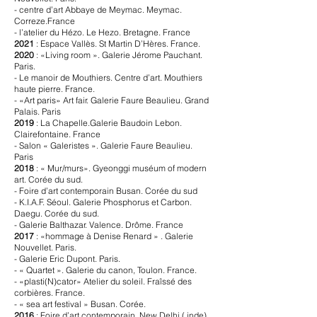
- centre d’art Abbaye de Meymac. Meymac.
Correze.France
- l’atelier du Hézo. Le Hezo. Bretagne. France
2021
: Espace Vallès. St Martin D’Hères. France.
2020
: «Living room ». Galerie Jérome Pauchant.
Paris.
- Le manoir de Mouthiers. Centre d’art. Mouthiers
haute pierre. France.
- «Art paris» Art fair. Galerie Faure Beaulieu. Grand
Palais. Paris
2019
: La Chapelle.Galerie Baudoin Lebon.
Clairefontaine. France
- Salon « Galeristes ». Galerie Faure Beaulieu.
Paris
2018
: « Mur/murs». Gyeonggi muséum of modern
art. Corée du sud.
- Foire d’art contemporain Busan. Corée du sud
- K.I.A.F. Séoul. Galerie Phosphorus et Carbon.
Daegu. Corée du sud.
- Galerie Balthazar. Valence. Drôme. France
2017
: «hommage à Denise Renard » . Galerie
Nouvellet. Paris.
- Galerie Eric Dupont. Paris.
- « Quartet ». Galerie du canon, Toulon. France.
- «plasti(N)cator» Atelier du soleil. Fraîssé des
corbières. France.
- « sea art festival » Busan. Corée.
2016
: Foire d’art contemporain. New Delhi ( inde) .