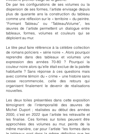
De par les configurations de ses volumes ou la
dispersion de ses formes, l’artiste envisage depuis
plus de quarante ans la construction du tableau
comme une réflexion sur le « territoire » du peintre.
“Formant Tableau” ou “Tableau/Volume”, les
œuvres de l’artiste permettent un dialogue entre
tableaux, formes, volumes et couleurs qui se
déploient au mur.
Le titre peut faire référence à la célèbre collection
de romans policiers « série noire ». Alors pourquoi
reprendre dans des tableaux et volumes une
expression des années 70-80 ? Pourquoi la
couleur noire alors qu’elle était exclue de la palette
habituelle ? Sans réponse à ces questions mais
avec comme témoin du « crime » une histoire sans
cesse recommencée, celle des retours qui
organisent finalement le devenir de réalisations
nouvelles.
Les deux toiles présentées dans cette exposition
témoignent de l’intemporalité des œuvres de
Michel Duport ; réalisées au début des années
2000, c’est en 2022 que l’artiste les retravaille et
les finalise. Ces formes sur toiles peuvent être
approchées des volumes au mur, peints de la
même manière, car pour l’artiste “les formes dans
le tableaux sont dans la même définition que les