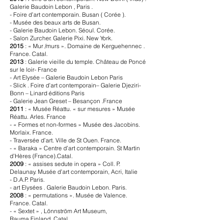
Galerie Baudoin Lebon , Paris .
- Foire d’art contemporain. Busan ( Corée ).
- Musée des beaux arts de Busan.
- Galerie Baudoin Lebon. Séoul. Corée.
- Salon Zurcher. Galerie Pixi. New York.
2015
: « Mur /murs ». Domaine de Kerguehennec .
France. Catal.
2013
: Galerie vieille du temple. Château de Poncé
sur le loir- France
- Art Elysée – Galerie Baudoin Lebon Paris
- Slick . Foire d’art contemporain– Galerie Djeziri-
Bonn – Linard éditions Paris
- Galerie Jean Greset – Besançon .France
2011
: « Musée Réattu. « sur mesures » Musée
Réattu. Arles. France
- « Formes et non-formes » Musée des Jacobins.
Morlaix. France.
- Traversée d’art. Ville de St Ouen. France.
- « Baraka » Centre d’art contemporain. St Martin
d’Hères (France).Catal.
2009
: « assises sedute in opera » Coll. P.
Delaunay. Musée d’art contemporain, Acri, Italie
- D.A.P. Paris.
- art Elysées . Galerie Baudoin Lebon. Paris.
2008
: « permutations ». Musée de Valence.
France. Catal.
- « Sextet » , Lönnström Art Museum,
Rauma,Finland. Catal.