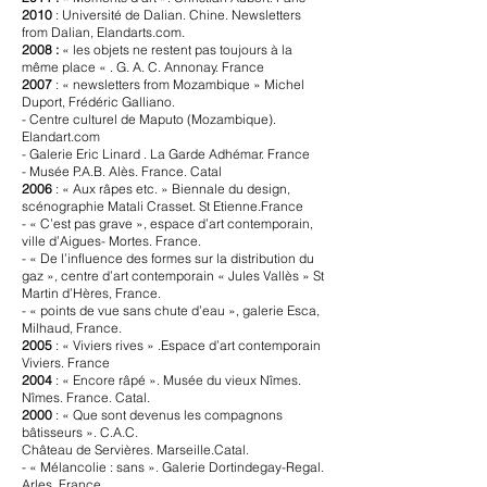
2010
: Université de Dalian. Chine. Newsletters
from Dalian, Elandarts.com.
2008 :
« les objets ne restent pas toujours à la
même place « . G. A. C. Annonay. France
2007
: « newsletters from Mozambique » Michel
Duport, Frédéric Galliano.
- Centre culturel de Maputo (Mozambique).
Elandart.com
- Galerie Eric Linard . La Garde Adhémar. France
- Musée P.A.B. Alès. France. Catal
2006
: « Aux râpes etc. » Biennale du design,
scénographie Matali Crasset. St Etienne.France
- « C’est pas grave », espace d’art contemporain,
ville d’Aigues- Mortes. France.
- « De l’influence des formes sur la distribution du
gaz », centre d’art contemporain « Jules Vallès » St
Martin d’Hères, France.
- « points de vue sans chute d’eau », galerie Esca,
Milhaud, France.
2005
: « Viviers rives » .Espace d’art contemporain
Viviers. France
2004
: « Encore râpé ». Musée du vieux Nîmes.
Nîmes. France. Catal.
2000
: « Que sont devenus les compagnons
bâtisseurs ». C.A.C.
Château de Servières. Marseille.Catal.
- « Mélancolie : sans ». Galerie Dortindegay-Regal.
Arles. France.