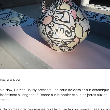
availle à Nice.
opia Now, Perrine Boudy présente une série de dessins sur céramique
sséminent à l’engobe, à l’encre sur le papier et sur les jarres aux co
rmées.
s de formes gréco-romaines qu’elle puise le plus souvent ses inspir