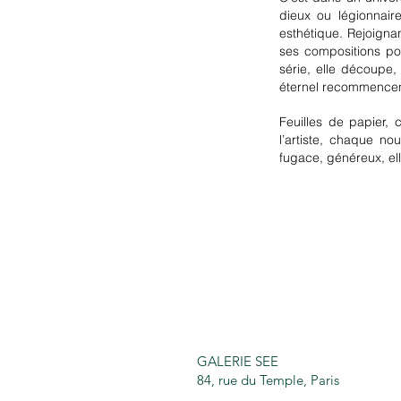
dieux ou légionnair
esthétique. Rejoignan
ses compositions pou
série, elle découpe,
éternel recommence
Feuilles de papier,
l’artiste, chaque n
fugace, généreux, elle
GALERIE SEE
84, rue du Temple, Paris