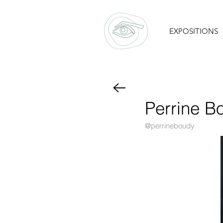
EXPOSITIONS
Perrine B
@perrineboudy