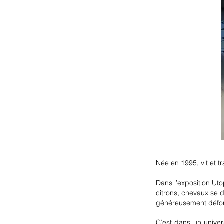
Née en 1995, vit et tr
Dans l’exposition Ut
citrons,
chevaux se di
généreusement défo
C’est dans un univer