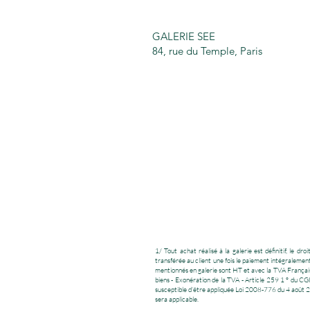
GALERIE SEE
84, rue du Temple, Paris
1/ Tout achat réalisé à la galerie est définitif, le 
transférée au client une fois le paiement intégralement 
mentionnés en galerie sont HT et avec la TVA Française
biens - Exonération de la TVA - Article 259 1 ° du CG
susceptible d’être appliquée Loi 2008-776 du 4 août 20
sera applicable.