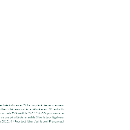
ffectués à distance. 2/ La propriété des œuvres sera
uthenticité ne saurait être délivré avant. 3/ Les tarifs
ation de la TVA - Article 262 1 ° du CGI pour vente de
e une pénalité de retard de 3 fois le taux légal sera
2). 6 / Pour tout litige, c’est le droit Français qui