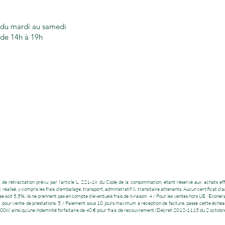
du mardi au samedi
de 14h à 19h
droit de rétractation prévu par l'article L. 221-18 du Code de la consommation, étant réservé aux achats e
réalisé, y compris les frais d’emballage, transport, administratif & transitaire attenants. Aucun certificat d’a
 soit 5,5%, ils ne prennent pas en compte d’éventuels frais de livraison. 4 / Pour les ventes hors UE : Exonér
I pour vente de prestations. 5 / Paiement sous 10 jours maximum à réception de facture, passé cette échéanc
08) ainsi qu’une indemnité forfaitaire de 40 € pour frais de recouvrement (Décret 2012-1115 du 2 octobre 201