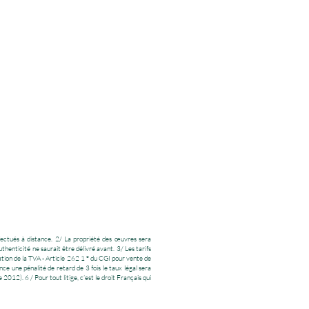
ffectués à distance. 2/ La propriété des œuvres sera
uthenticité ne saurait être délivré avant. 3/ Les tarifs
ation de la TVA - Article 262 1 ° du CGI pour vente de
e une pénalité de retard de 3 fois le taux légal sera
2). 6 / Pour tout litige, c’est le droit Français qui