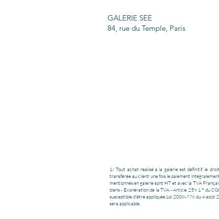
GALERIE SEE
84, rue du Temple, Paris
1/ Tout achat réalisé à la galerie est définitif, le 
transférée au client une fois le paiement intégralement 
mentionnés en galerie sont HT et avec la TVA Française
biens - Exonération de la TVA - Article 259 1 ° du CG
susceptible d’être appliquée Loi 2008-776 du 4 août 20
sera applicable.