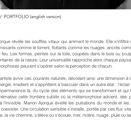
/
PORTFOLIO (english version)
ue révèle les souffles vitaux qui animent le monde. Elle s’infiltr
émissants comme le torrent, flottants comme les nuages, ancrés comm
re, le feu. Les formes, peintes sur la toile, coupées dans le bois ou sc
entaires de la nature. Leur universalité rapproche alors chaque pays
orphoses peuvent s’opérer selon la perception de chacun.
’artiste avive ces courants naturels, dévoilant ainsi une dimension à l
rgie, irradient et s’apprêtent à basculer dans un autre état : l’écl
 impermanence là, du cycle des éléments qui se transforment et qui
chématise cette frontière subtile où la métamorphose advient, des 
à l’invisible. Manon Ajorque éveille les pulsations du monde et le
coexister. Une circulation sensible s’installe, portée par ces flux vit
rre, la vie chemine, s’élève ou s’écoule, mer, rivière, nuage, pluie ou 