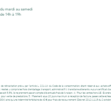
du mardi au samedi
de 14h à 19h
droit de rétractation prévu par l'article L. 221-18 du Code de la consommation, étant réservé aux achats e
réalisé, y compris les frais d’emballage, transport, administratif & transitaire attenants. Aucun certificat d’a
 soit 5,5%, ils ne prennent pas en compte d’éventuels frais de livraison. 4 / Pour les ventes hors UE : Exonér
I pour vente de prestations. 5 / Paiement sous 10 jours maximum à réception de facture, passé cette échéanc
08) ainsi qu’une indemnité forfaitaire de 40 € pour frais de recouvrement (Décret 2012-1115 du 2 octobre 201